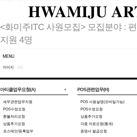
HWAMIJU AR
<화미주ITC 사원모집> 모집분야 : 편
지원 4명
MENU
이미지
아티클업무요청(A)
POS관련업무(H)
세무관련업무지원
POS 사용설명(모바일가능)
POS수정요청
POS수정요청
환불처리요청
상품추가요청
상품추가요청
각종 자료요청(통계)
포스메인/등록업무
증명서 발급요청