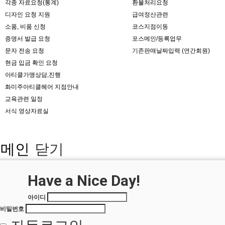
각종 자료요청(통계)
환불처리요청
디자인 요청 지원
급여정산관련
소품, 비품 신청
코스지점이동
증명서 발급 요청
포스메인/등록업무
문자 전송 요청
기존판매날짜입력 (연간회원)
현금 입금 확인 요청
아티클가맹상담,진행
화미주아티클헤어 지점안내
교육관련 일정
서식 영상자료실
메인
닫기
Login
Have a Nice Day!
아이디
비밀번호