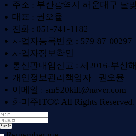
주소 : 부산광역시 해운대구 달맞이
대표 : 권오율
전화 :
051-741-1182
사업자등록번호 :
579-87-00297
사업자정보확인
통신판매업신고 : 제2016-부산해
개인정보관리책임자 : 권오율
이메일 :
sm520kill@naver.com
화미주ITC© All Rights Reserved.
Sign In
Remember me