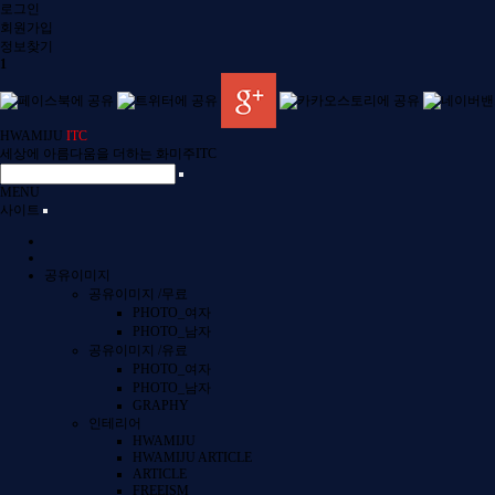
로그인
회원
가입
정보찾기
1
HWAMIJU
ITC
세상에 아름다움을 더하는 화미주ITC
MENU
사이트
공유이미지
공유이미지 /무료
PHOTO_여자
PHOTO_남자
공유이미지 /유료
PHOTO_여자
PHOTO_남자
GRAPHY
인테리어
HWAMIJU
HWAMIJU ARTICLE
ARTICLE
FREEISM