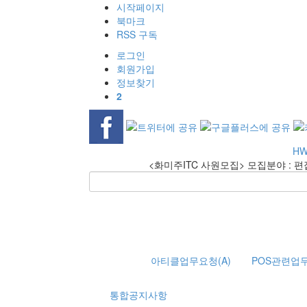
시작페이지
북마크
RSS 구독
로그인
회원
가입
정보찾기
2
HW
<화미주ITC 사원모집> 모집분야 : 편
58489 전액 환불 5회 삭제
아티클업무요청(A)
POS관련업무
통합공지사항