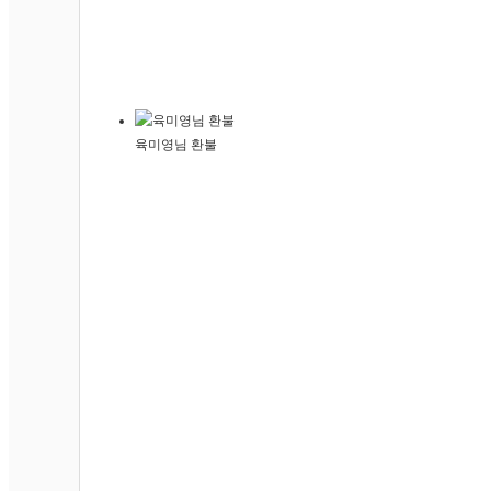
10 울산매곡점
11 울산호계신천점
12 창원경남대점
14 영도점
육미영님 환불
15 명지오션시티점
16 대구수성점
17 울산옥동점
18 연제점
19 경산중산점
20 울산점
21 울산화봉점
22 울산홈플점
23 감만홈플점