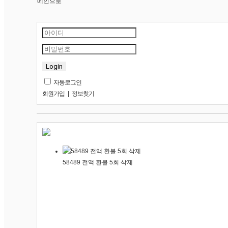
메인으로
21 울산화봉점
22 울산홈플점
23 감만홈플점
24 범어점
Login
25 범어1호점
자동로그인
26 구미점
회원가입
|
정보찾기
27 안동점
28 옥포점
029 신월성점
030 광주하남점
58489 전액 환불 5회 삭제
031 광주수완점
032 아이스퀘어점
033 쌍촌해피점
034 쌍촌스마일점