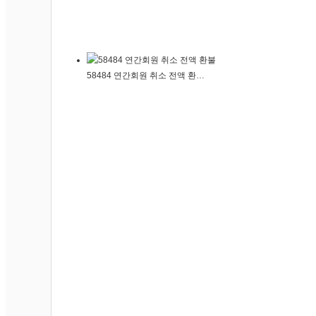
049 울산삼산점
050 창원상남점
051 시티세븐점
58484 연간회원 취소 전액 환…
052 진해점
053 창원내서점
054 광주운암점
055 율하점
056 장유점
057 신괴정점
058 유니시티점
059 이시아폴리스점
060 전대후문점
061 신평점
A01 부전역점