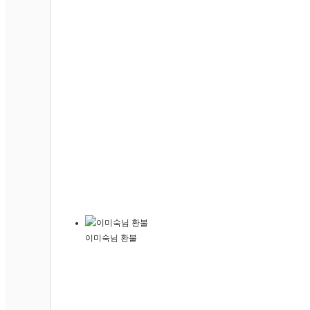
A02 구포점
A03 수영본점
A04 센텀스타점
A05 하이츠자이점
A06 정관점
H01 홍단하단점
H02 홍단서면점
H03 홍단본점
H04 홍단대신점
H05 홍단창원경남대점
이미숙님 환불
H06 홍단황금1호점
H07 홍단율하점
H08 홍단창원상남점