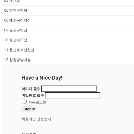
05 낫개점
문자 전송 요청
기존판매날짜입력 (연간회원
06 명지국제점
현금 입금 확인 요청
아티클가맹상담,진행
08 해수욕장역점
화미주아티클헤어 지점안내
09 울산구영점
교육관련 일정
10 울산매곡점
서식 영상자료실
11 울산호계신천점
12 창원경남대점
메인
닫기
14 영도점
Login
Have a Nice Day!
15 명지오션시티점
아이디
필수
16 대구수성점
비밀번호
필수
17 울산옥동점
자동로그인
Sign In
18 연제점
회원가입
정보찾기
19 경산중산점
20 울산점