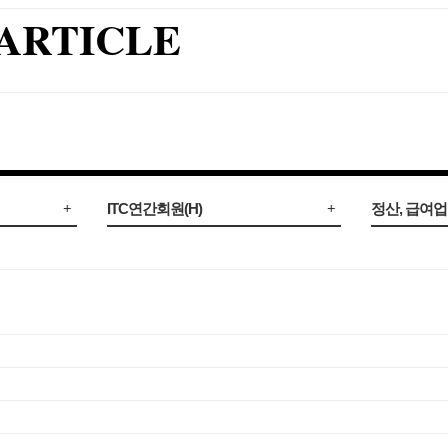
ARTICLE
ITC연간회원(H)
정산, 급여
정산 및 작업요청
급여 및 정
거래내역조회
정산내역조회
추천 가입회원정보