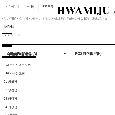
HWAMIJU 
시작페이지
북마크
RSS 구독
<화미주ITC 사원모집> 모집분야 : 편집디자이너 8명 , 온라인마케팅 10명 , 경영지원 4명
MENU
이미지
아티클업무요청(A)
POS관련업무(H)
아티클업무요청(A)
세무관련업무지원
POS 사용설명(모바일가능)
세무관련업무지원
POS수정요청
POS수정요청
POS수정요청
환불처리요청
상품추가요청
01 범일점
상품추가요청
각종 자료요청(통계)
포스메인/등록업무
증명서 발급요청
02 당감점
각종 자료요청(통계)
환불처리요청
03 장림점
디자인 요청 지원
급여정산관련
소품, 비품 신청
코스지점이동
04 괴정점
증명서 발급 요청
포스메인/등록업무