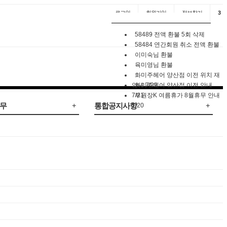
로그인
회원
가입
정보찾기
3
58489 전액 환불 5회 삭제
58484 연간회원 취소 전액 환불
이미숙님 환불
육미영님 환불
화미주헤어 양산점 이전 위치 재
안내 7/22
화미주헤어 양산점 이전 안내
7/21
부원장K 여름휴가 8월휴무 안내
업무
통합공지사항
7/20
산내역
공지사항
ITC연간회원판매 인증요청
ITC 디자이너 신청
교육장 일정표
ITC 일정표