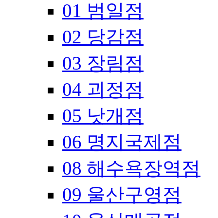
01 범일점
02 당감점
03 장림점
04 괴정점
05 낫개점
06 명지국제점
08 해수욕장역점
09 울산구영점