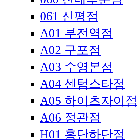
061 신평점
A01 부전역점
A02 구포점
A03 수영본점
A04 센텀스타점
A05 하이츠자이점
A06 정관점
H01 홍단하단점