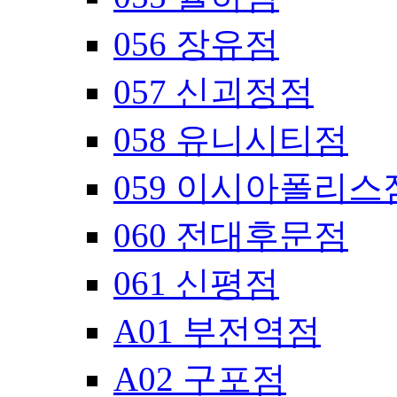
056 장유점
057 신괴정점
058 유니시티점
059 이시아폴리스
060 전대후문점
061 신평점
A01 부전역점
A02 구포점