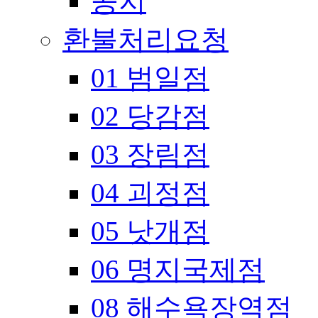
공지
환불처리요청
01 범일점
02 당감점
03 장림점
04 괴정점
05 낫개점
06 명지국제점
08 해수욕장역점