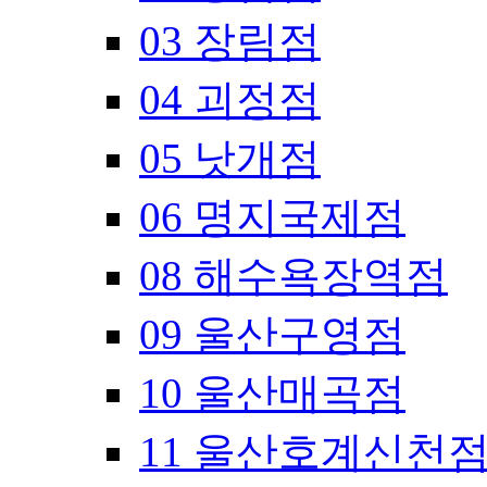
03 장림점
04 괴정점
05 낫개점
06 명지국제점
08 해수욕장역점
09 울산구영점
10 울산매곡점
11 울산호계신천