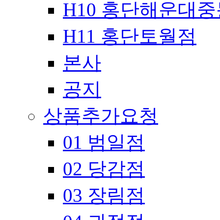
H10 홍단해운대
H11 홍단토월점
본사
공지
상품추가요청
01 범일점
02 당감점
03 장림점