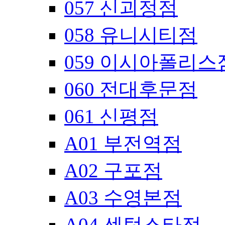
057 신괴정점
058 유니시티점
059 이시아폴리스
060 전대후문점
061 신평점
A01 부전역점
A02 구포점
A03 수영본점
A04 센텀스타점