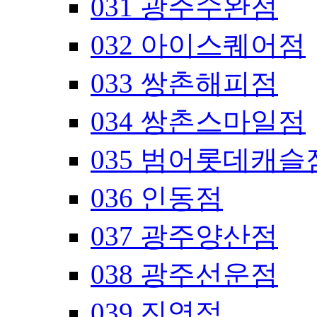
031 광주수완점
032 아이스퀘어점
033 쌍촌해피점
034 쌍촌스마일점
035 범어롯데캐슬
036 인동점
037 광주양산점
038 광주선운점
039 진영점