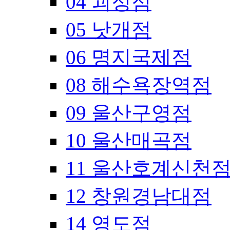
04 괴정점
05 낫개점
06 명지국제점
08 해수욕장역점
09 울산구영점
10 울산매곡점
11 울산호계신천
12 창원경남대점
14 영도점