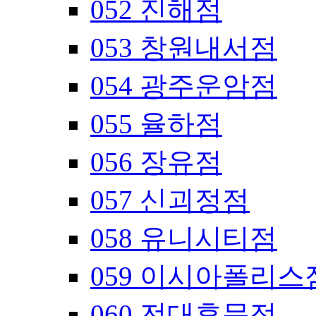
052 진해점
053 창원내서점
054 광주운암점
055 율하점
056 장유점
057 신괴정점
058 유니시티점
059 이시아폴리스
060 전대후문점