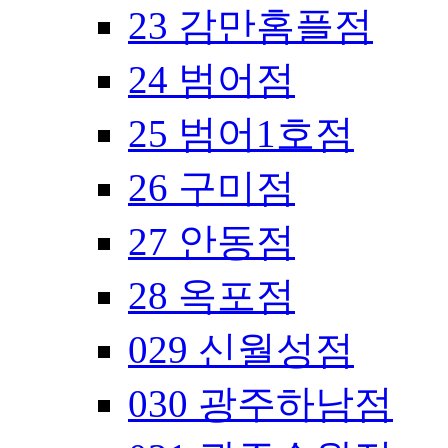
23 감만홈플점
24 범어점
25 범어1호점
26 구미점
27 안동점
28 옥포점
029 신월성점
030 광주하남점