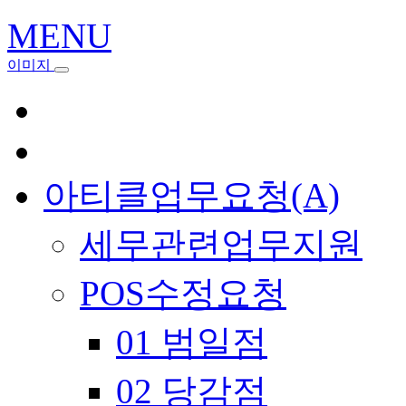
MENU
이미지
아티클업무요청(A)
세무관련업무지원
POS수정요청
01 범일점
02 당감점