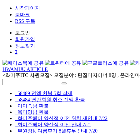
시작페이지
북마크
RSS 구독
로그인
회원
가입
정보찾기
2
HWAMIJU ARTICLE
<화미주ITC 사원모집> 모집분야 : 편집디자이너 8명 , 온라인마케
58489 전액 환불 5회 삭제
58484 연간회원 취소 전액 환불
이미숙님 환불
육미영님 환불
화미주헤어 양산점 이전 위치 재안내 7/22
화미주헤어 양산점 이전 안내 7/21
부원장K 여름휴가 8월휴무 안내 7/20