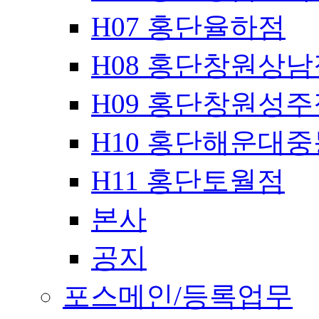
H07 홍단율하점
H08 홍단창원상남
H09 홍단창원성주
H10 홍단해운대
H11 홍단토월점
본사
공지
포스메인/등록업무