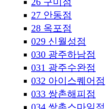
26 구미점
27 안동점
28 옥포점
029 신월성점
030 광주하남점
031 광주수완점
032 아이스퀘어점
033 쌍촌해피점
034 쌍촌스마일점