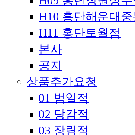
H09 홍단창원성주
H10 홍단해운대
H11 홍단토월점
본사
공지
상품추가요청
01 범일점
02 당감점
03 장림점