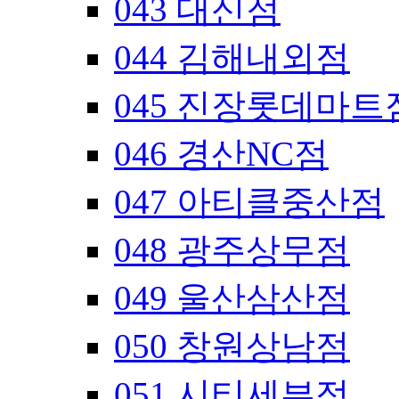
043 대신점
044 김해내외점
045 진장롯데마트
046 경산NC점
047 아티클중산점
048 광주상무점
049 울산삼산점
050 창원상남점
051 시티세븐점