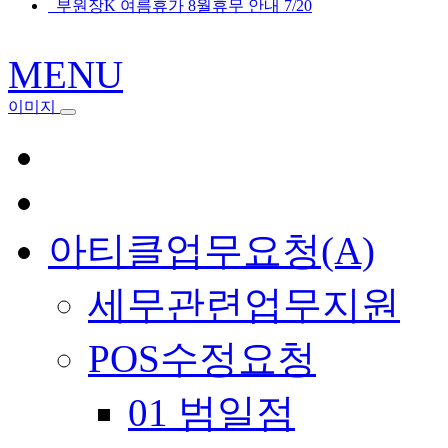
부원장K 여름휴가 8월휴무 안내 7/20
MENU
이미지
아티클업무요청(A)
세무관련업무지원
POS수정요청
01 범일점