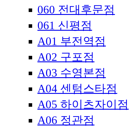
060 전대후문점
061 신평점
A01 부전역점
A02 구포점
A03 수영본점
A04 센텀스타점
A05 하이츠자이점
A06 정관점