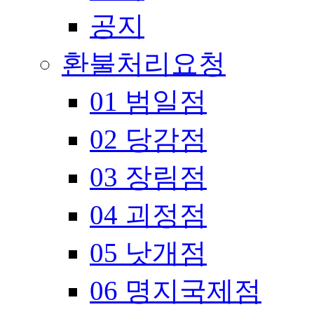
공지
환불처리요청
01 범일점
02 당감점
03 장림점
04 괴정점
05 낫개점
06 명지국제점