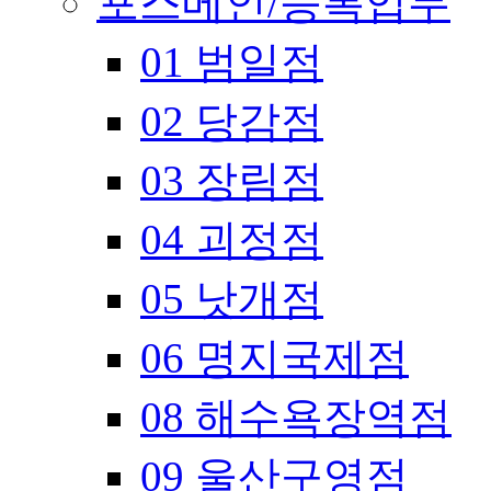
포스메인/등록업무
01 범일점
02 당감점
03 장림점
04 괴정점
05 낫개점
06 명지국제점
08 해수욕장역점
09 울산구영점