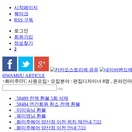
시작페이지
북마크
RSS 구독
로그인
회원
가입
정보찾기
2
HWAMIJU ARTICLE
<화미주ITC 사원모집> 모집분야 : 편집디자이너 8명 , 온라인마케
58489 전액 환불 5회 삭제
58484 연간회원 취소 전액 환불
이미숙님 환불
육미영님 환불
화미주헤어 양산점 이전 위치 재안내 7/22
화미주헤어 양산점 이전 안내 7/21