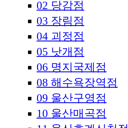
02 당감점
03 장림점
04 괴정점
05 낫개점
06 명지국제점
08 해수욕장역점
09 울산구영점
10 울산매곡점