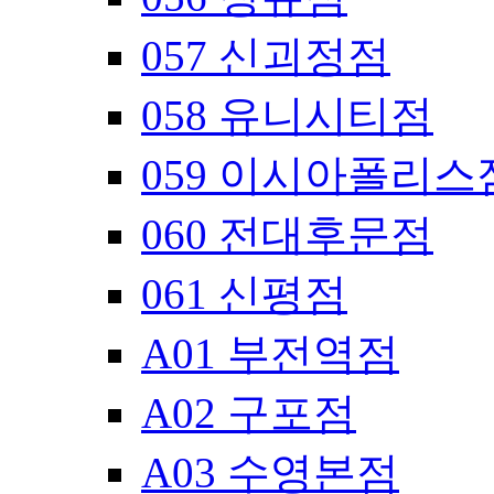
057 신괴정점
058 유니시티점
059 이시아폴리스
060 전대후문점
061 신평점
A01 부전역점
A02 구포점
A03 수영본점