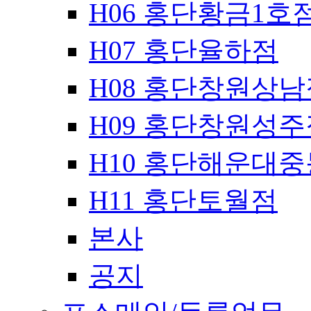
H06 홍단황금1호
H07 홍단율하점
H08 홍단창원상남
H09 홍단창원성주
H10 홍단해운대
H11 홍단토월점
본사
공지