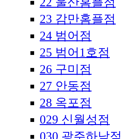
22 울산홈플점
23 감만홈플점
24 범어점
25 범어1호점
26 구미점
27 안동점
28 옥포점
029 신월성점
030 광주하남점