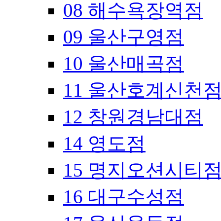
08 해수욕장역점
09 울산구영점
10 울산매곡점
11 울산호계신천
12 창원경남대점
14 영도점
15 명지오션시티
16 대구수성점