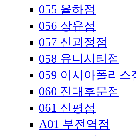
055 율하점
056 장유점
057 신괴정점
058 유니시티점
059 이시아폴리스
060 전대후문점
061 신평점
A01 부전역점