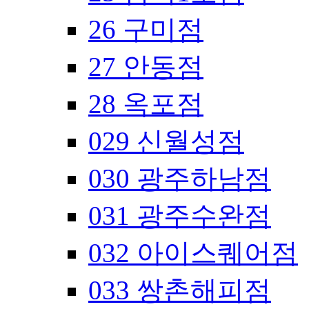
26 구미점
27 안동점
28 옥포점
029 신월성점
030 광주하남점
031 광주수완점
032 아이스퀘어점
033 쌍촌해피점