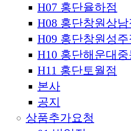
H07 홍단율하점
H08 홍단창원상남
H09 홍단창원성주
H10 홍단해운대
H11 홍단토월점
본사
공지
상품추가요청