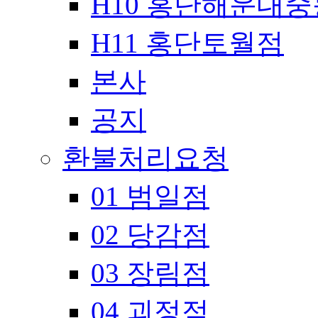
H10 홍단해운대
H11 홍단토월점
본사
공지
환불처리요청
01 범일점
02 당감점
03 장림점
04 괴정점