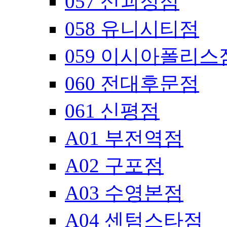
057 신괴정점
058 유니시티점
059 이시아폴리스
060 전대후문점
061 신평점
A01 부전역점
A02 구포점
A03 수영본점
A04 센텀스타점