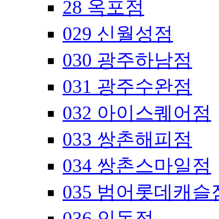
28 옥포점
029 신월성점
030 광주하남점
031 광주수완점
032 아이스퀘어점
033 쌍촌해피점
034 쌍촌스마일점
035 범어롯데캐슬
036 인동점