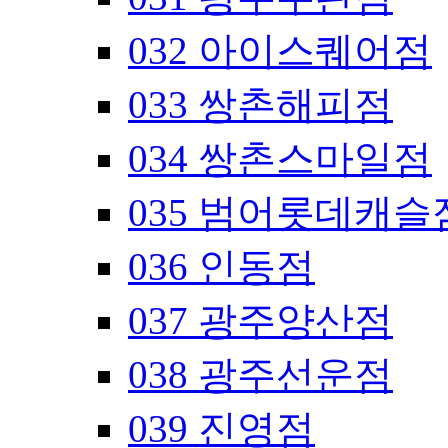
032 아이스퀘어점
033 쌍촌해피점
034 쌍촌스마일점
035 범어롯데캐슬
036 인동점
037 광주양산점
038 광주선운점
039 진영점