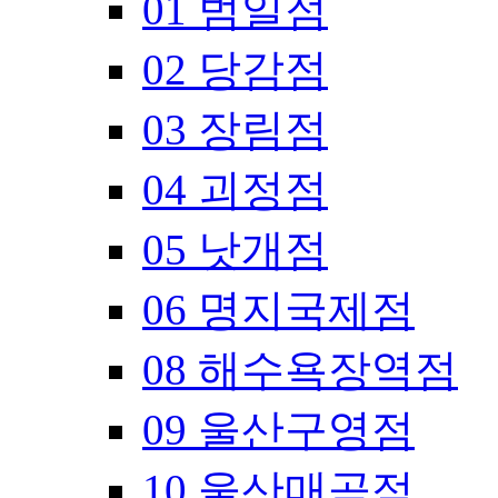
01 범일점
02 당감점
03 장림점
04 괴정점
05 낫개점
06 명지국제점
08 해수욕장역점
09 울산구영점
10 울산매곡점