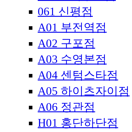
061 신평점
A01 부전역점
A02 구포점
A03 수영본점
A04 센텀스타점
A05 하이츠자이점
A06 정관점
H01 홍단하단점