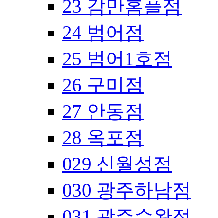
23 감만홈플점
24 범어점
25 범어1호점
26 구미점
27 안동점
28 옥포점
029 신월성점
030 광주하남점
031 광주수완점