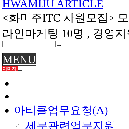
HWAMIJU ARTICLE
<화미주ITC 사원모집> 모
라인마케팅 10명 , 경영지
58489 전액 환불 5회 삭제
MENU
58484 연간회원 취소 전액 환불
이미숙님 환불
이미지
육미영님 환불
화미주헤어 양산점 이전 위치 재안내 7/22
화미주헤어 양산점 이전 안내 7/21
부원장K 여름휴가 8월휴무 안내 7/20
아티클업무요청(A)
세무관련업무지원