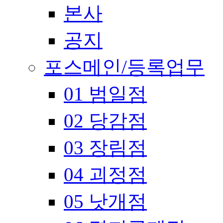
본사
공지
포스메인/등록업무
01 범일점
02 당감점
03 장림점
04 괴정점
05 낫개점