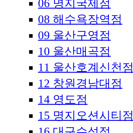
06 명지국제점
08 해수욕장역점
09 울산구영점
10 울산매곡점
11 울산호계신천
12 창원경남대점
14 영도점
15 명지오션시티
16 대구수성점