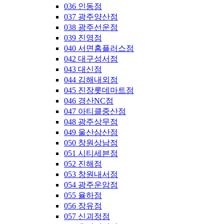
036 인동점
037 광주양산점
038 광주선운점
039 진영점
040 서면홈플러스점
042 대구성서점
043 대신점
044 김해내외점
045 진장롯데마트점
046 경산NC점
047 아티클중산점
048 광주상무점
049 울산삼산점
050 창원상남점
051 시티세븐점
052 진해점
053 창원내서점
054 광주운암점
055 율하점
056 장유점
057 신괴정점