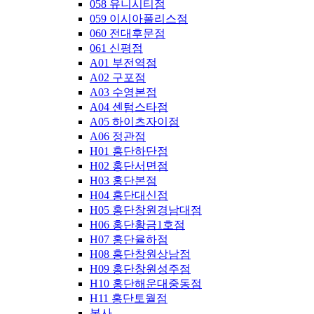
058 유니시티점
059 이시아폴리스점
060 전대후문점
061 신평점
A01 부전역점
A02 구포점
A03 수영본점
A04 센텀스타점
A05 하이츠자이점
A06 정관점
H01 홍단하단점
H02 홍단서면점
H03 홍단본점
H04 홍단대신점
H05 홍단창원경남대점
H06 홍단황금1호점
H07 홍단율하점
H08 홍단창원상남점
H09 홍단창원성주점
H10 홍단해운대중동점
H11 홍단토월점
본사