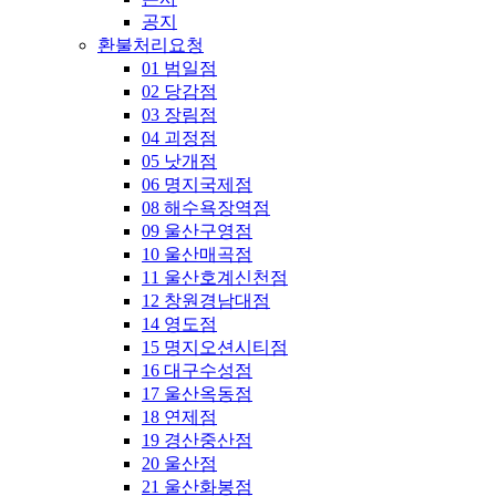
공지
환불처리요청
01 범일점
02 당감점
03 장림점
04 괴정점
05 낫개점
06 명지국제점
08 해수욕장역점
09 울산구영점
10 울산매곡점
11 울산호계신천점
12 창원경남대점
14 영도점
15 명지오션시티점
16 대구수성점
17 울산옥동점
18 연제점
19 경산중산점
20 울산점
21 울산화봉점