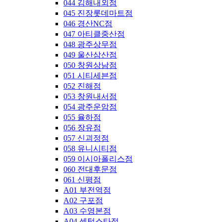
044 김해내외점
045 진장롯데마트점
046 경산NC점
047 아티클중산점
048 광주상무점
049 울산삼산점
050 창원상남점
051 시티세븐점
052 진해점
053 창원내서점
054 광주운암점
055 율하점
056 장유점
057 신괴정점
058 유니시티점
059 이시아폴리스점
060 전대후문점
061 신평점
A01 부전역점
A02 구포점
A03 수영본점
A04 센텀스타점