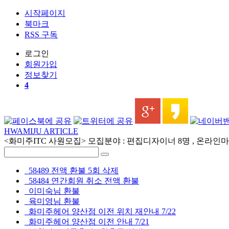
시작페이지
북마크
RSS 구독
로그인
회원
가입
정보찾기
4
HWAMIJU ARTICLE
<화미주ITC 사원모집> 모집분야 : 편집디자이너 8명 , 온라인마케
58489 전액 환불 5회 삭제
58484 연간회원 취소 전액 환불
이미숙님 환불
육미영님 환불
화미주헤어 양산점 이전 위치 재안내 7/22
화미주헤어 양산점 이전 안내 7/21