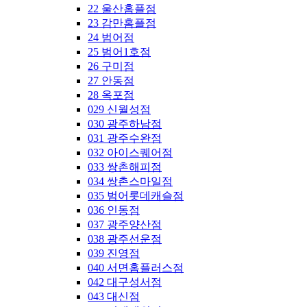
22 울산홈플점
23 감만홈플점
24 범어점
25 범어1호점
26 구미점
27 안동점
28 옥포점
029 신월성점
030 광주하남점
031 광주수완점
032 아이스퀘어점
033 쌍촌해피점
034 쌍촌스마일점
035 범어롯데캐슬점
036 인동점
037 광주양산점
038 광주선운점
039 진영점
040 서면홈플러스점
042 대구성서점
043 대신점