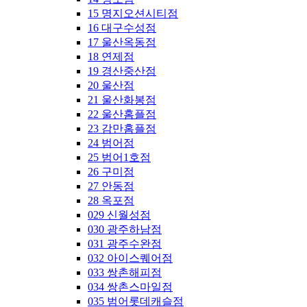
15 명지오션시티점
16 대구수성점
17 울산옥동점
18 연제점
19 경산중산점
20 울산점
21 울산화봉점
22 울산홈플점
23 감만홈플점
24 범어점
25 범어1호점
26 구미점
27 안동점
28 옥포점
029 신월성점
030 광주하남점
031 광주수완점
032 아이스퀘어점
033 쌍촌해피점
034 쌍촌스마일점
035 범어롯데캐슬점