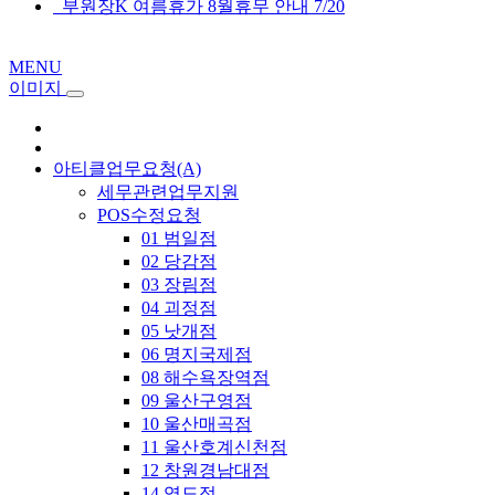
부원장K 여름휴가 8월휴무 안내 7/20
MENU
이미지
아티클업무요청(A)
세무관련업무지원
POS수정요청
01 범일점
02 당감점
03 장림점
04 괴정점
05 낫개점
06 명지국제점
08 해수욕장역점
09 울산구영점
10 울산매곡점
11 울산호계신천점
12 창원경남대점
14 영도점