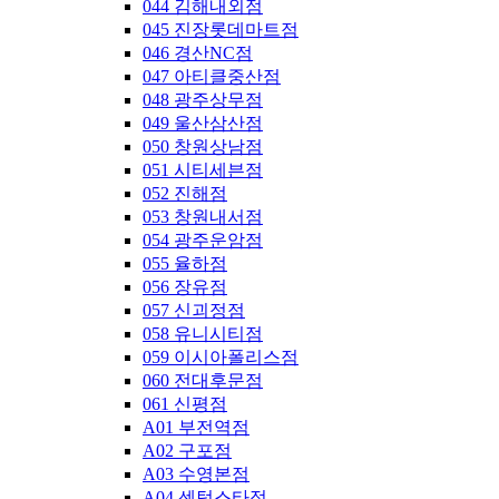
044 김해내외점
045 진장롯데마트점
046 경산NC점
047 아티클중산점
048 광주상무점
049 울산삼산점
050 창원상남점
051 시티세븐점
052 진해점
053 창원내서점
054 광주운암점
055 율하점
056 장유점
057 신괴정점
058 유니시티점
059 이시아폴리스점
060 전대후문점
061 신평점
A01 부전역점
A02 구포점
A03 수영본점
A04 센텀스타점