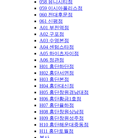
058 유니시티점
059 이시아폴리스점
060 전대후문점
061 신평점
A01 부전역점
A02 구포점
A03 수영본점
A04 센텀스타점
A05 하이츠자이점
A06 정관점
H01 홍단하단점
H02 홍단서면점
H03 홍단본점
H04 홍단대신점
H05 홍단창원경남대점
H06 홍단황금1호점
H07 홍단율하점
H08 홍단창원상남점
H09 홍단창원성주점
H10 홍단해운대중동점
H11 홍단토월점
본사