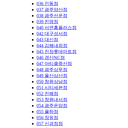
036 인동점
037 광주양산점
038 광주선운점
039 진영점
040 서면홈플러스점
042 대구성서점
043 대신점
044 김해내외점
045 진장롯데마트점
046 경산NC점
047 아티클중산점
048 광주상무점
049 울산삼산점
050 창원상남점
051 시티세븐점
052 진해점
053 창원내서점
054 광주운암점
055 율하점
056 장유점
057 신괴정점