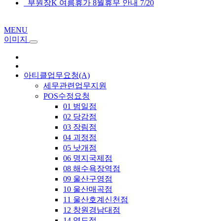
부원장K 여름휴가 8월휴무 안내 7/20
MENU
이미지
아티클업무요청(A)
세무관련업무지원
POS수정요청
01 범일점
02 당감점
03 장림점
04 괴정점
05 낫개점
06 명지국제점
08 해수욕장역점
09 울산구영점
10 울산매곡점
11 울산호계신천점
12 창원경남대점
14 영도점