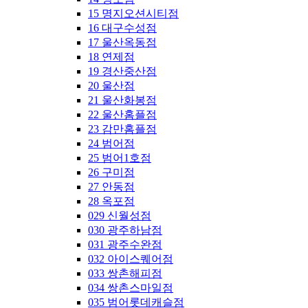
15 명지오션시티점
16 대구수성점
17 울산옥동점
18 연제점
19 경산중산점
20 울산점
21 울산화봉점
22 울산홈플점
23 감만홈플점
24 범어점
25 범어1호점
26 구미점
27 안동점
28 옥포점
029 신월성점
030 광주하남점
031 광주수완점
032 아이스퀘어점
033 쌍촌해피점
034 쌍촌스마일점
035 범어롯데캐슬점