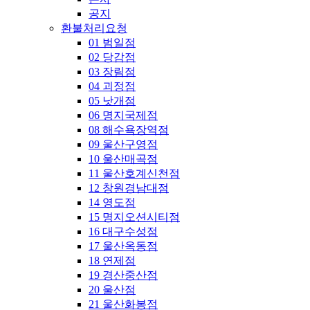
공지
환불처리요청
01 범일점
02 당감점
03 장림점
04 괴정점
05 낫개점
06 명지국제점
08 해수욕장역점
09 울산구영점
10 울산매곡점
11 울산호계신천점
12 창원경남대점
14 영도점
15 명지오션시티점
16 대구수성점
17 울산옥동점
18 연제점
19 경산중산점
20 울산점
21 울산화봉점