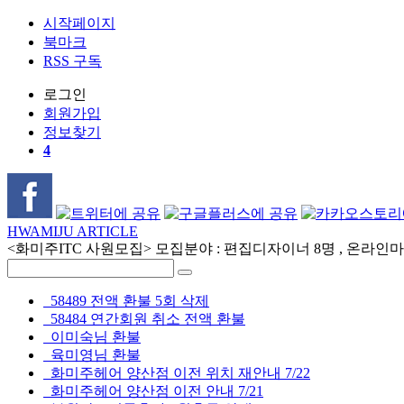
시작페이지
북마크
RSS 구독
로그인
회원
가입
정보찾기
4
HWAMIJU ARTICLE
<화미주ITC 사원모집> 모집분야 : 편집디자이너 8명 , 온라인마케
58489 전액 환불 5회 삭제
58484 연간회원 취소 전액 환불
이미숙님 환불
육미영님 환불
화미주헤어 양산점 이전 위치 재안내 7/22
화미주헤어 양산점 이전 안내 7/21