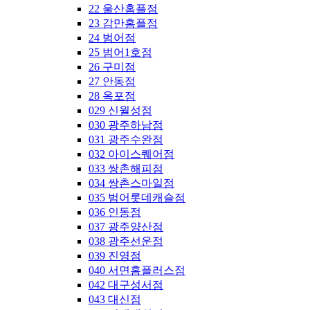
22 울산홈플점
23 감만홈플점
24 범어점
25 범어1호점
26 구미점
27 안동점
28 옥포점
029 신월성점
030 광주하남점
031 광주수완점
032 아이스퀘어점
033 쌍촌해피점
034 쌍촌스마일점
035 범어롯데캐슬점
036 인동점
037 광주양산점
038 광주선운점
039 진영점
040 서면홈플러스점
042 대구성서점
043 대신점