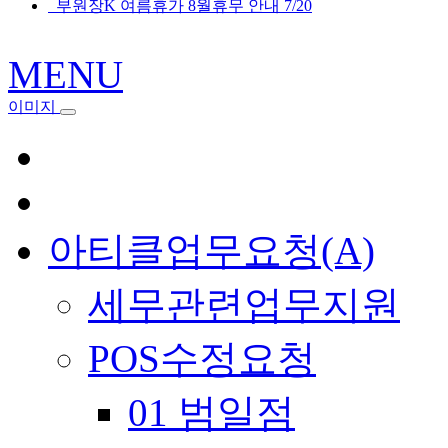
부원장K 여름휴가 8월휴무 안내 7/20
MENU
이미지
아티클업무요청(A)
세무관련업무지원
POS수정요청
01 범일점