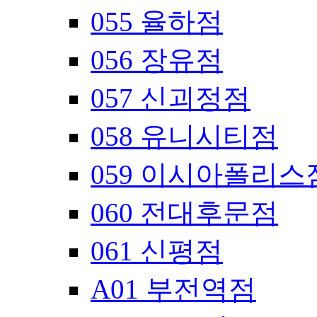
055 율하점
056 장유점
057 신괴정점
058 유니시티점
059 이시아폴리스
060 전대후문점
061 신평점
A01 부전역점