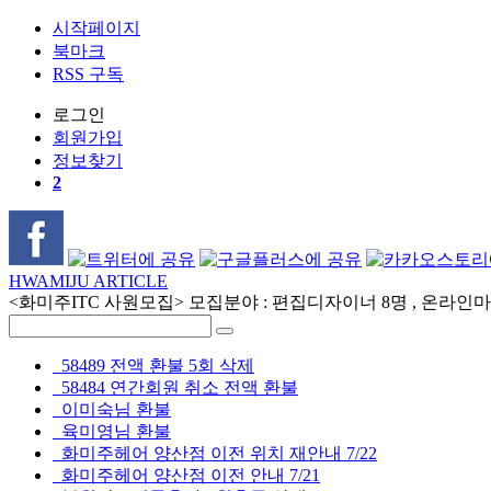
시작페이지
북마크
RSS 구독
로그인
회원
가입
정보찾기
2
HWAMIJU ARTICLE
<화미주ITC 사원모집> 모집분야 : 편집디자이너 8명 , 온라인마케
58489 전액 환불 5회 삭제
58484 연간회원 취소 전액 환불
이미숙님 환불
육미영님 환불
화미주헤어 양산점 이전 위치 재안내 7/22
화미주헤어 양산점 이전 안내 7/21