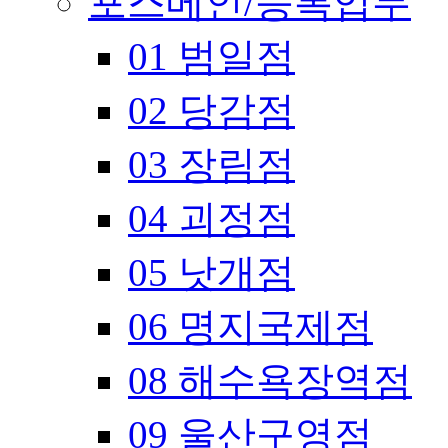
포스메인/등록업무
01 범일점
02 당감점
03 장림점
04 괴정점
05 낫개점
06 명지국제점
08 해수욕장역점
09 울산구영점