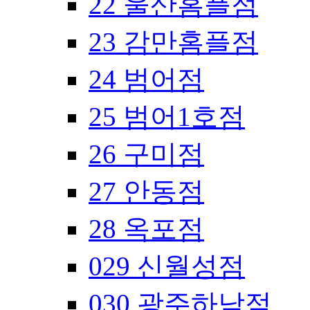
22 울산홈플점
23 감만홈플점
24 범어점
25 범어1호점
26 구미점
27 안동점
28 옥포점
029 신월성점
030 광주하남점