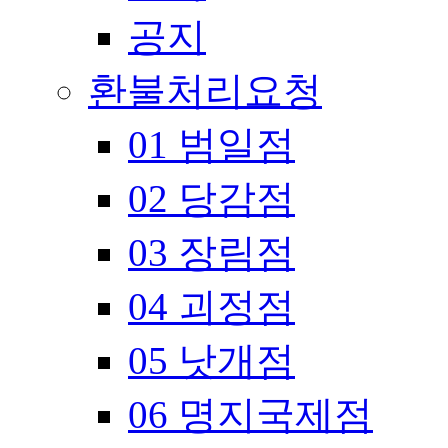
공지
환불처리요청
01 범일점
02 당감점
03 장림점
04 괴정점
05 낫개점
06 명지국제점