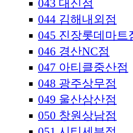
043 대신점
044 김해내외점
045 진장롯데마트
046 경산NC점
047 아티클중산점
048 광주상무점
049 울산삼산점
050 창원상남점
051 시티세븐점