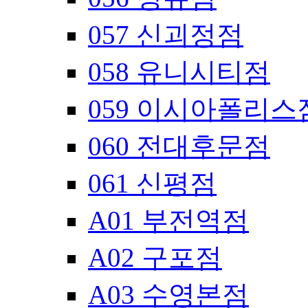
057 신괴정점
058 유니시티점
059 이시아폴리스
060 전대후문점
061 신평점
A01 부전역점
A02 구포점
A03 수영본점