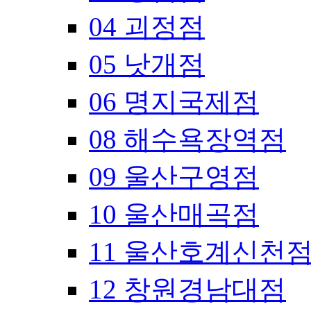
04 괴정점
05 낫개점
06 명지국제점
08 해수욕장역점
09 울산구영점
10 울산매곡점
11 울산호계신천
12 창원경남대점