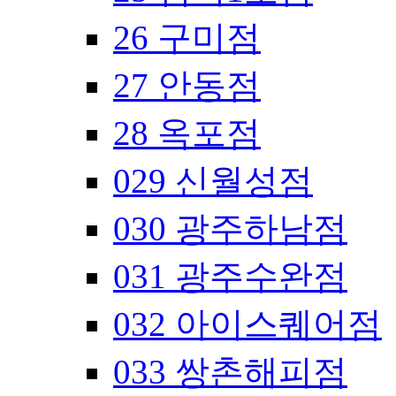
26 구미점
27 안동점
28 옥포점
029 신월성점
030 광주하남점
031 광주수완점
032 아이스퀘어점
033 쌍촌해피점