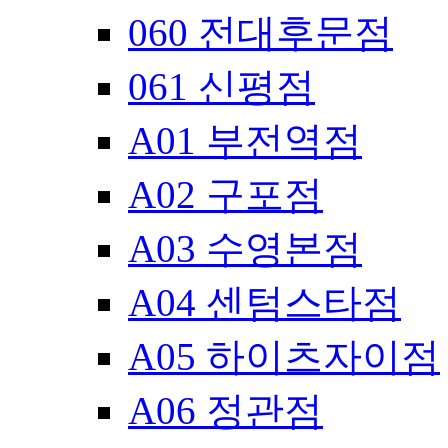
060 전대후문점
061 신평점
A01 부전역점
A02 구포점
A03 수영본점
A04 센텀스타점
A05 하이츠자이점
A06 정관점