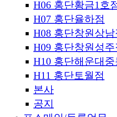
H06 홍단황금1호
H07 홍단율하점
H08 홍단창원상남
H09 홍단창원성주
H10 홍단해운대
H11 홍단토월점
본사
공지