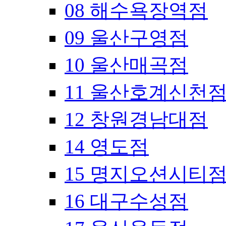
08 해수욕장역점
09 울산구영점
10 울산매곡점
11 울산호계신천
12 창원경남대점
14 영도점
15 명지오션시티
16 대구수성점