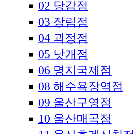
02 당감점
03 장림점
04 괴정점
05 낫개점
06 명지국제점
08 해수욕장역점
09 울산구영점
10 울산매곡점