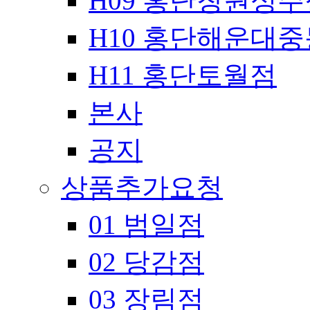
H09 홍단창원성주
H10 홍단해운대
H11 홍단토월점
본사
공지
상품추가요청
01 범일점
02 당감점
03 장림점