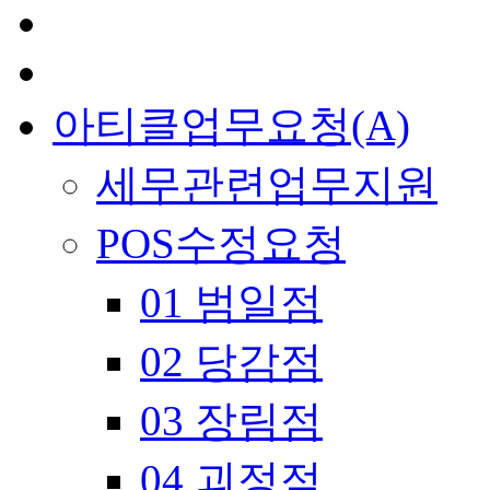
아티클업무요청(A)
세무관련업무지원
POS수정요청
01 범일점
02 당감점
03 장림점
04 괴정점