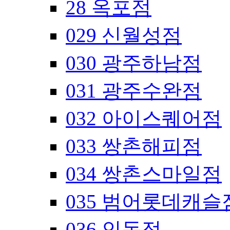
28 옥포점
029 신월성점
030 광주하남점
031 광주수완점
032 아이스퀘어점
033 쌍촌해피점
034 쌍촌스마일점
035 범어롯데캐슬
036 인동점