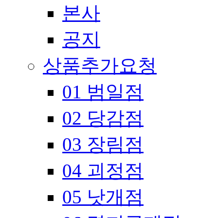
본사
공지
상품추가요청
01 범일점
02 당감점
03 장림점
04 괴정점
05 낫개점