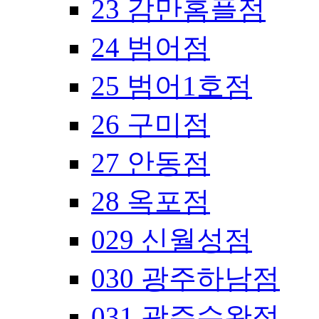
23 감만홈플점
24 범어점
25 범어1호점
26 구미점
27 안동점
28 옥포점
029 신월성점
030 광주하남점
031 광주수완점