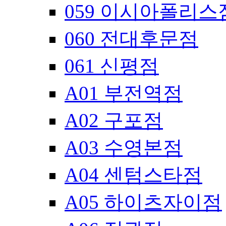
059 이시아폴리스
060 전대후문점
061 신평점
A01 부전역점
A02 구포점
A03 수영본점
A04 센텀스타점
A05 하이츠자이점