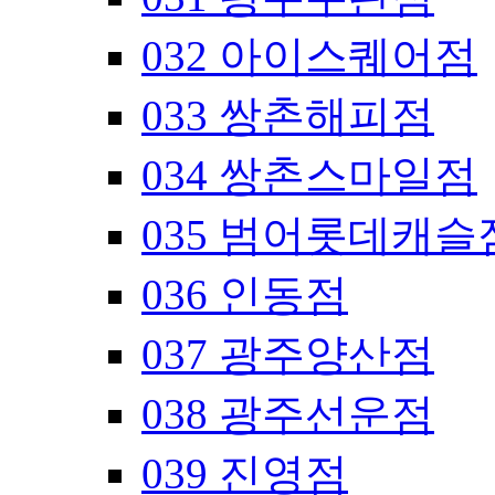
032 아이스퀘어점
033 쌍촌해피점
034 쌍촌스마일점
035 범어롯데캐슬
036 인동점
037 광주양산점
038 광주선운점
039 진영점