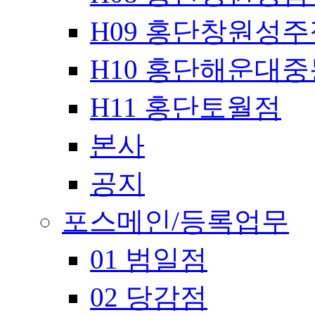
H09 홍단창원성주
H10 홍단해운대
H11 홍단토월점
본사
공지
포스메인/등록업무
01 범일점
02 당감점