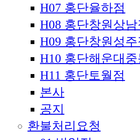
H07 홍단율하점
H08 홍단창원상남
H09 홍단창원성주
H10 홍단해운대
H11 홍단토월점
본사
공지
환불처리요청