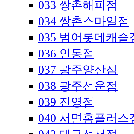
033 쌍촌해피점
034 쌍촌스마일점
035 범어롯데캐슬
036 인동점
037 광주양산점
038 광주선운점
039 진영점
040 서면홈플러스