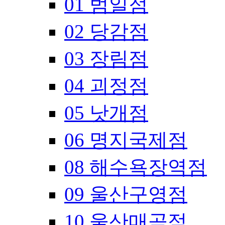
01 범일점
02 당감점
03 장림점
04 괴정점
05 낫개점
06 명지국제점
08 해수욕장역점
09 울산구영점
10 울산매곡점