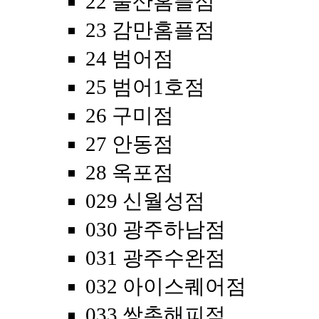
22 울산홈플점
23 감만홈플점
24 범어점
25 범어1호점
26 구미점
27 안동점
28 옥포점
029 신월성점
030 광주하남점
031 광주수완점
032 아이스퀘어점
033 쌍촌해피점