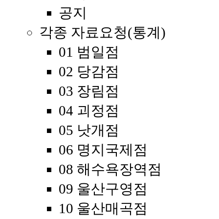
공지
각종 자료요청(통계)
01 범일점
02 당감점
03 장림점
04 괴정점
05 낫개점
06 명지국제점
08 해수욕장역점
09 울산구영점
10 울산매곡점