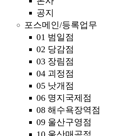
본사
공지
포스메인/등록업무
01 범일점
02 당감점
03 장림점
04 괴정점
05 낫개점
06 명지국제점
08 해수욕장역점
09 울산구영점
10 울산매곡점