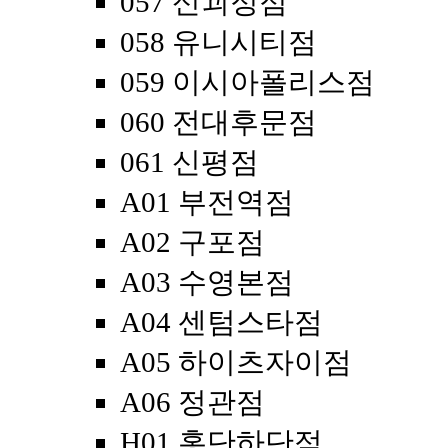
057 신괴정점
058 유니시티점
059 이시아폴리스점
060 전대후문점
061 신평점
A01 부전역점
A02 구포점
A03 수영본점
A04 센텀스타점
A05 하이츠자이점
A06 정관점
H01 홍단하단점