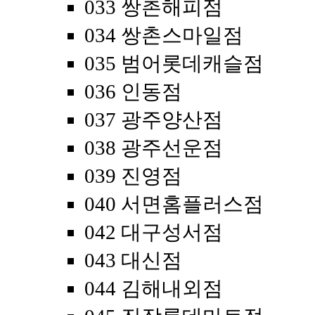
033 쌍촌해피점
034 쌍촌스마일점
035 범어롯데캐슬점
036 인동점
037 광주양산점
038 광주선운점
039 진영점
040 서면홈플러스점
042 대구성서점
043 대신점
044 김해내외점