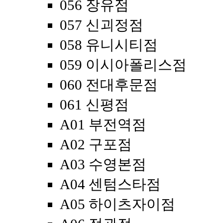
056 장유점
057 신괴정점
058 유니시티점
059 이시아폴리스점
060 전대후문점
061 신평점
A01 부전역점
A02 구포점
A03 수영본점
A04 센텀스타점
A05 하이츠자이점