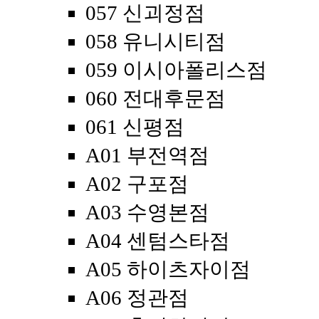
057 신괴정점
058 유니시티점
059 이시아폴리스점
060 전대후문점
061 신평점
A01 부전역점
A02 구포점
A03 수영본점
A04 센텀스타점
A05 하이츠자이점
A06 정관점