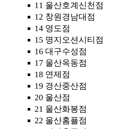
11 울산호계신천점
12 창원경남대점
14 영도점
15 명지오션시티점
16 대구수성점
17 울산옥동점
18 연제점
19 경산중산점
20 울산점
21 울산화봉점
22 울산홈플점