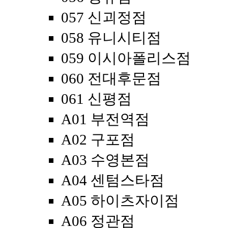
057 신괴정점
058 유니시티점
059 이시아폴리스점
060 전대후문점
061 신평점
A01 부전역점
A02 구포점
A03 수영본점
A04 센텀스타점
A05 하이츠자이점
A06 정관점