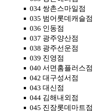
034 쌍촌스마일점
035 범어롯데캐슬점
036 인동점
037 광주양산점
038 광주선운점
039 진영점
040 서면홈플러스점
042 대구성서점
043 대신점
044 김해내외점
045 진장롯데마트점