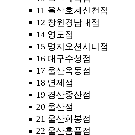
11 울산호계신천점
12 창원경남대점
14 영도점
15 명지오션시티점
16 대구수성점
17 울산옥동점
18 연제점
19 경산중산점
20 울산점
21 울산화봉점
22 울산홈플점