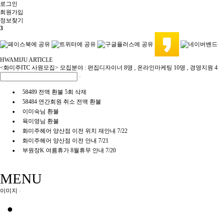
로그인
회원
가입
정보찾기
3
HWAMIJU ARTICLE
<화미주ITC 사원모집> 모집분야 : 편집디자이너 8명 , 온라인마케팅 10명 , 경영지원 
58489 전액 환불 5회 삭제
58484 연간회원 취소 전액 환불
이미숙님 환불
육미영님 환불
화미주헤어 양산점 이전 위치 재안내 7/22
화미주헤어 양산점 이전 안내 7/21
부원장K 여름휴가 8월휴무 안내 7/20
MENU
이미지