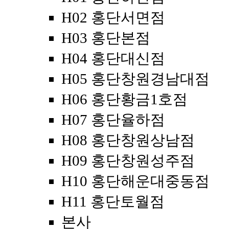
H02 홍단서면점
H03 홍단본점
H04 홍단대신점
H05 홍단창원경남대점
H06 홍단황금1호점
H07 홍단율하점
H08 홍단창원상남점
H09 홍단창원성주점
H10 홍단해운대중동점
H11 홍단토월점
본사