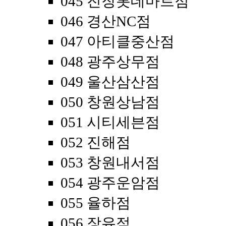
045 진장롯데마트점
046 경산NC점
047 아티클중산점
048 광주상무점
049 울산삼산점
050 창원상남점
051 시티세븐점
052 진해점
053 창원내서점
054 광주운암점
055 율하점
056 장유점