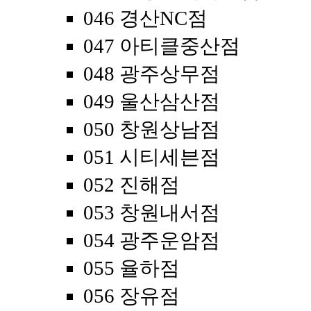
046 경산NC점
047 아티클중산점
048 광주상무점
049 울산삼산점
050 창원상남점
051 시티세븐점
052 진해점
053 창원내서점
054 광주운암점
055 율하점
056 장유점