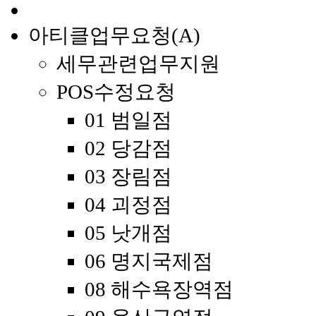
아티클업무요청(A)
세무관련업무지원
POS수정요청
01 범일점
02 당감점
03 장림점
04 괴정점
05 낫개점
06 명지국제점
08 해수욕장역점